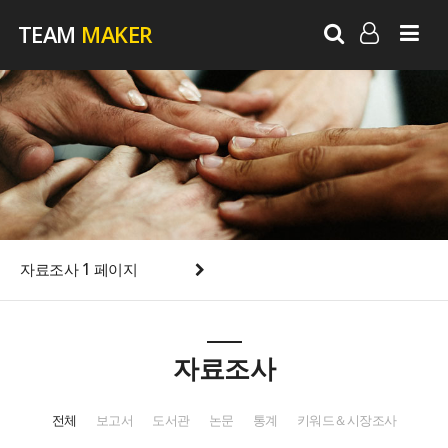
TEAM
MAKER
LOG IN
SIGN UP
자료조사 1 페이지
자료조사
전체
보고서
도서관
논문
통계
키워드＆시장조사